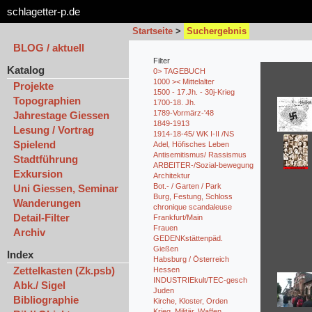
schlagetter-p.de
Startseite
>
Suchergebnis
BLOG / aktuell
Filter
Katalog
0> TAGEBUCH
1000 >< Mittelalter
Projekte
1500 - 17.Jh. - 30j-Krieg
Topographien
1700-18. Jh.
1789-Vormärz-'48
Jahrestage Giessen
1849-1913
Lesung / Vortrag
1914-18-45/ WK I-II /NS
Spielend
Adel, Höfisches Leben
Antisemitismus/ Rassismus
Stadtführung
ARBEITER-/Sozial-bewegung
Exkursion
Architektur
Bot.- / Garten / Park
Uni Giessen, Seminar
Burg, Festung, Schloss
Wanderungen
chronique scandaleuse
Detail-Filter
Frankfurt/Main
Frauen
Archiv
GEDENKstättenpäd.
Gießen
Index
Habsburg / Österreich
Zettelkasten (Zk.psb)
Hessen
INDUSTRIEkult/TEC-gesch
Abk./ Sigel
Juden
Bibliographie
Kirche, Kloster, Orden
Krieg, Militär, Waffen