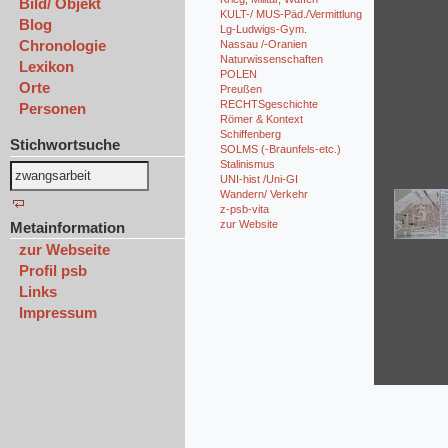
Bild/ Objekt
KULT-/ MUS-Päd./Vermittlung
Blog
Lg-Ludwigs-Gym.
Chronologie
Nassau /-Oranien
Naturwissenschaften
Lexikon
POLEN
Orte
Preußen
RECHTSgeschichte
Personen
Römer & Kontext
Schiffenberg
Stichwortsuche
SOLMS (-Braunfels-etc.)
Stalinismus
UNI-hist /Uni-GI
Wandern/ Verkehr
z-psb-vita
zur Website
Metainformation
zur Webseite
Profil psb
Links
Impressum