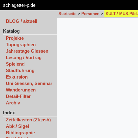
schlagetter-p.de
Startseite
>
Personen
>
KULT-/ MUS-Päd.
BLOG / aktuell
Katalog
Projekte
Topographien
Jahrestage Giessen
Lesung / Vortrag
Spielend
Stadtführung
Exkursion
Uni Giessen, Seminar
Wanderungen
Detail-Filter
Archiv
Index
Zettelkasten (Zk.psb)
Abk./ Sigel
Bibliographie