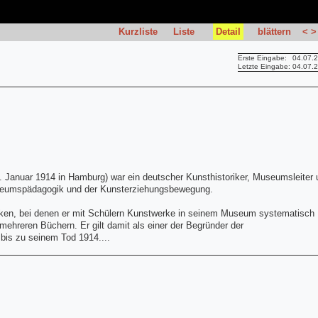
Kurzliste
Liste
Detail
blättern
<
>
Erste Eingabe:
04.07.
Letzte Eingabe:
04.07.
. Januar 1914 in Hamburg) war ein deutscher Kunsthistoriker, Museumsleiter 
seumspädagogik und der Kunsterziehungsbewegung.
ken, bei denen er mit Schülern Kunstwerke in seinem Museum systematisch
mehreren Büchern. Er gilt damit als einer der Begründer der
 bis zu seinem Tod 1914....