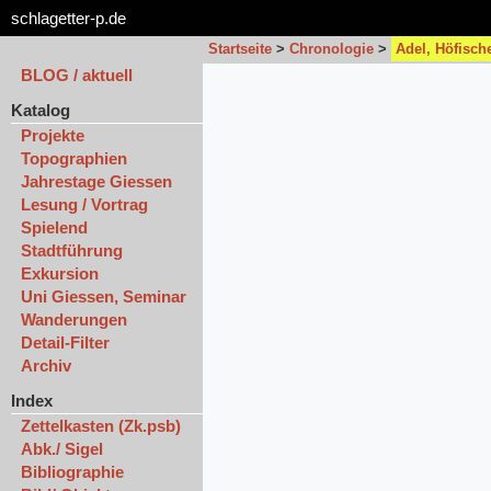
schlagetter-p.de
Startseite
>
Chronologie
>
Adel, Höfisch
BLOG / aktuell
Katalog
Projekte
Topographien
Jahrestage Giessen
Lesung / Vortrag
Spielend
Stadtführung
Exkursion
Uni Giessen, Seminar
Wanderungen
Detail-Filter
Archiv
Index
Zettelkasten (Zk.psb)
Abk./ Sigel
Bibliographie