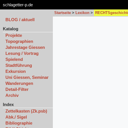
schlagetter-p.de
Startseite
>
Lexikon
>
RECHTSgeschicht
BLOG / aktuell
Katalog
Projekte
Topographien
Jahrestage Giessen
Lesung / Vortrag
Spielend
Stadtführung
Exkursion
Uni Giessen, Seminar
Wanderungen
Detail-Filter
Archiv
Index
Zettelkasten (Zk.psb)
Abk./ Sigel
Bibliographie