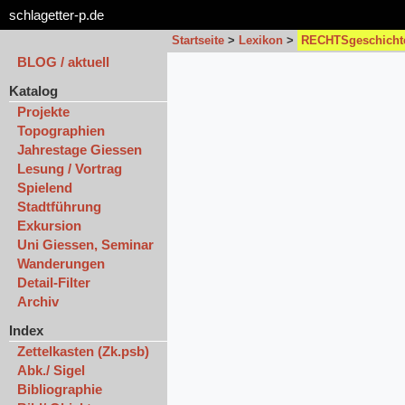
schlagetter-p.de
Startseite
>
Lexikon
>
RECHTSgeschicht
BLOG / aktuell
Katalog
Projekte
Topographien
Jahrestage Giessen
Lesung / Vortrag
Spielend
Stadtführung
Exkursion
Uni Giessen, Seminar
Wanderungen
Detail-Filter
Archiv
Index
Zettelkasten (Zk.psb)
Abk./ Sigel
Bibliographie