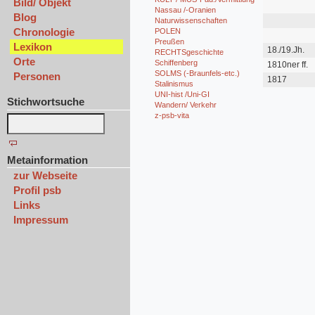
Bild/ Objekt
Nassau /-Oranien
Blog
Naturwissenschaften
Chronologie
POLEN
Preußen
Lexikon
18./19.Jh.
RECHTSgeschichte
Orte
Schiffenberg
1810ner ff.
SOLMS (-Braunfels-etc.)
Personen
1817
Stalinismus
UNI-hist /Uni-GI
Stichwortsuche
Wandern/ Verkehr
z-psb-vita
Metainformation
zur Webseite
Profil psb
Links
Impressum