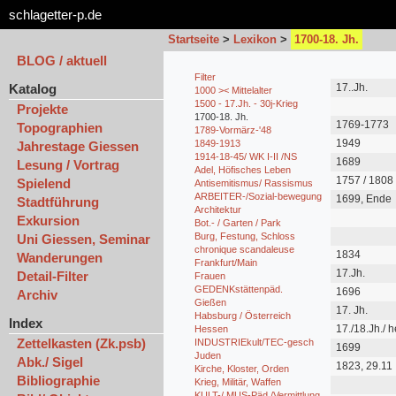
schlagetter-p.de
Startseite
>
Lexikon
>
1700-18. Jh.
BLOG / aktuell
Filter
Katalog
17..Jh.
1000 >< Mittelalter
1500 - 17.Jh. - 30j-Krieg
Projekte
1700-18. Jh.
1769-1773
Topographien
1789-Vormärz-'48
1949
1849-1913
Jahrestage Giessen
1914-18-45/ WK I-II /NS
1689
Lesung / Vortrag
Adel, Höfisches Leben
1757 / 1808
Spielend
Antisemitismus/ Rassismus
ARBEITER-/Sozial-bewegung
1699, Ende
Stadtführung
Architektur
Exkursion
Bot.- / Garten / Park
Burg, Festung, Schloss
Uni Giessen, Seminar
chronique scandaleuse
1834
Wanderungen
Frankfurt/Main
17.Jh.
Detail-Filter
Frauen
GEDENKstättenpäd.
1696
Archiv
Gießen
17. Jh.
Habsburg / Österreich
Index
17./18.Jh./ 
Hessen
Zettelkasten (Zk.psb)
INDUSTRIEkult/TEC-gesch
1699
Juden
Abk./ Sigel
1823, 29.11
Kirche, Kloster, Orden
Bibliographie
Krieg, Militär, Waffen
KULT-/ MUS-Päd./Vermittlung