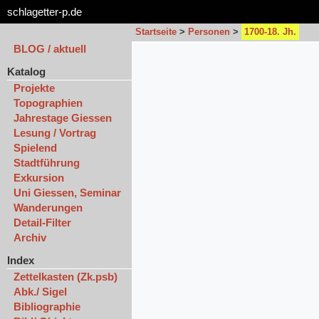
schlagetter-p.de
Startseite
>
Personen
>
1700-18. Jh.
BLOG / aktuell
Katalog
Projekte
Topographien
Jahrestage Giessen
Lesung / Vortrag
Spielend
Stadtführung
Exkursion
Uni Giessen, Seminar
Wanderungen
Detail-Filter
Archiv
Index
Zettelkasten (Zk.psb)
Abk./ Sigel
Bibliographie