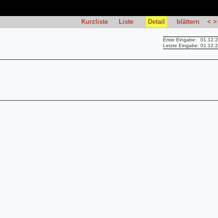
Kurzliste
Liste
Detail
blättern
<
>
Erste Eingabe:
01.12.
Letzte Eingabe:
01.12.