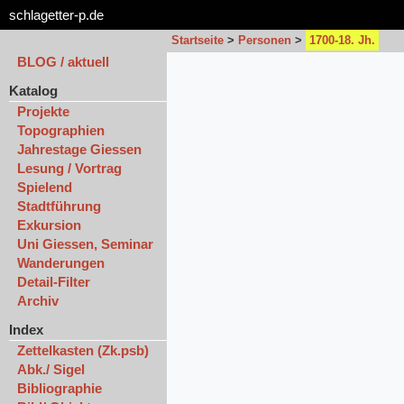
schlagetter-p.de
Startseite
>
Personen
>
1700-18. Jh.
BLOG / aktuell
Katalog
Projekte
Topographien
Jahrestage Giessen
Lesung / Vortrag
Spielend
Stadtführung
Exkursion
Uni Giessen, Seminar
Wanderungen
Detail-Filter
Archiv
Index
Zettelkasten (Zk.psb)
Abk./ Sigel
Bibliographie