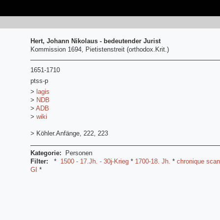
Hert, Johann Nikolaus - bedeutender Jurist
Kommission 1694, Pietistenstreit (orthodox.Krit.)
1651-1710
ptss-p
>
lagis
>
NDB
>
ADB
>
wiki
> Köhler.Anfänge, 222, 223
Kategorie:
Personen
Filter:
*
1500 - 17.Jh. - 30j-Krieg
*
1700-18. Jh.
*
chronique sca
GI
*