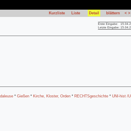
Kurzliste
Liste
Detail
blättern
<
>
Erste Eingabe:
15.04.
Letzte Eingabe:
15.04.
ndaleuse
*
Gießen
*
Kirche, Kloster, Orden
*
RECHTSgeschichte
*
UNI-hist /U