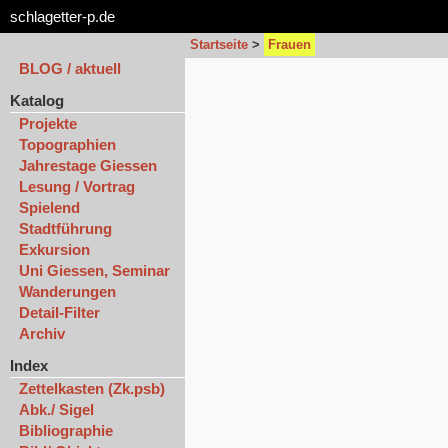
schlagetter-p.de
Startseite
>
Frauen
BLOG / aktuell
Katalog
Projekte
Topographien
Jahrestage Giessen
Lesung / Vortrag
Spielend
Stadtführung
Exkursion
Uni Giessen, Seminar
Wanderungen
Detail-Filter
Archiv
Index
Zettelkasten (Zk.psb)
Abk./ Sigel
Bibliographie