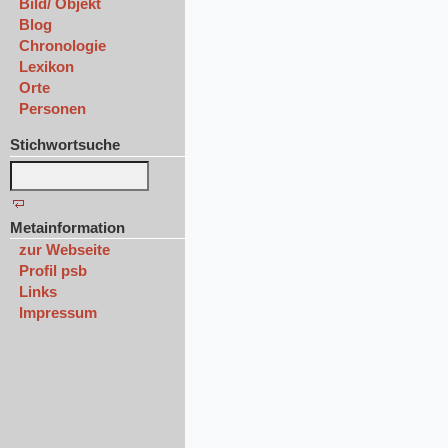
Bild/ Objekt
Blog
Chronologie
Lexikon
Orte
Personen
Stichwortsuche
Metainformation
zur Webseite
Profil psb
Links
Impressum