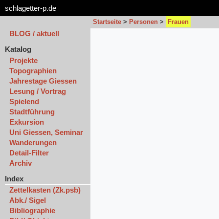
schlagetter-p.de
Startseite
>
Personen
>
Frauen
BLOG / aktuell
Katalog
Projekte
Topographien
Jahrestage Giessen
Lesung / Vortrag
Spielend
Stadtführung
Exkursion
Uni Giessen, Seminar
Wanderungen
Detail-Filter
Archiv
Index
Zettelkasten (Zk.psb)
Abk./ Sigel
Bibliographie