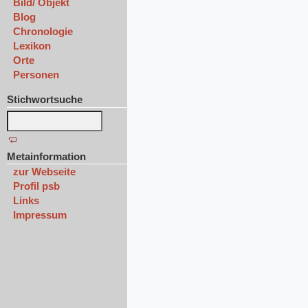
Bild/ Objekt
Blog
Chronologie
Lexikon
Orte
Personen
Stichwortsuche
Metainformation
zur Webseite
Profil psb
Links
Impressum