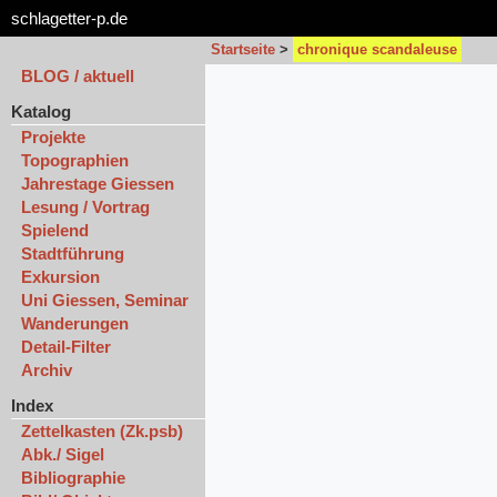
schlagetter-p.de
Startseite
>
chronique scandaleuse
BLOG / aktuell
Katalog
Projekte
Topographien
Jahrestage Giessen
Lesung / Vortrag
Spielend
Stadtführung
Exkursion
Uni Giessen, Seminar
Wanderungen
Detail-Filter
Archiv
Index
Zettelkasten (Zk.psb)
Abk./ Sigel
Bibliographie