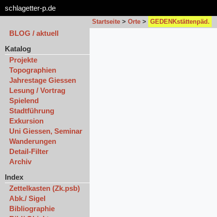
schlagetter-p.de
Startseite
>
Orte
>
GEDENKstättenpäd.
BLOG / aktuell
Katalog
Projekte
Topographien
Jahrestage Giessen
Lesung / Vortrag
Spielend
Stadtführung
Exkursion
Uni Giessen, Seminar
Wanderungen
Detail-Filter
Archiv
Index
Zettelkasten (Zk.psb)
Abk./ Sigel
Bibliographie