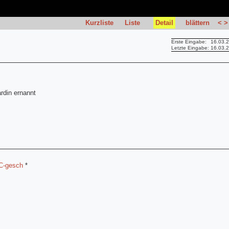
Kurzliste
Liste
Detail
blättern
<
>
Erste Eingabe:
16.03.
Letzte Eingabe:
16.03.
rdin ernannt
C-gesch
*