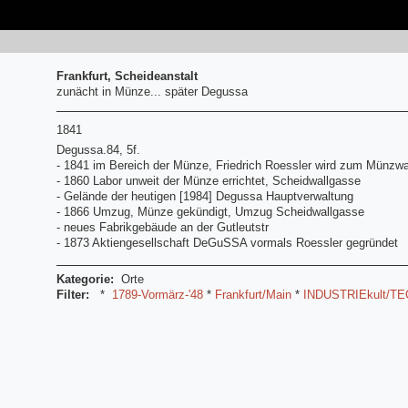
Frankfurt, Scheideanstalt
zunächt in Münze... später Degussa
1841
Degussa.84, 5f.
- 1841 im Bereich der Münze, Friedrich Roessler wird zum Münzwa
- 1860 Labor unweit der Münze errichtet, Scheidwallgasse
- Gelände der heutigen [1984] Degussa Hauptverwaltung
- 1866 Umzug, Münze gekündigt, Umzug Scheidwallgasse
- neues Fabrikgebäude an der Gutleutstr
- 1873 Aktiengesellschaft DeGuSSA vormals Roessler gegründet
Kategorie:
Orte
Filter:
*
1789-Vormärz-'48
*
Frankfurt/Main
*
INDUSTRIEkult/TE