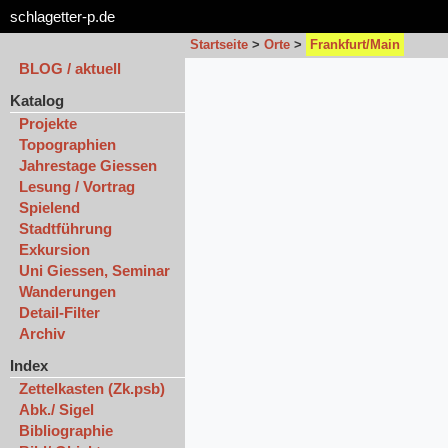
schlagetter-p.de
Startseite
>
Orte
>
Frankfurt/Main
BLOG / aktuell
Katalog
Projekte
Topographien
Jahrestage Giessen
Lesung / Vortrag
Spielend
Stadtführung
Exkursion
Uni Giessen, Seminar
Wanderungen
Detail-Filter
Archiv
Index
Zettelkasten (Zk.psb)
Abk./ Sigel
Bibliographie