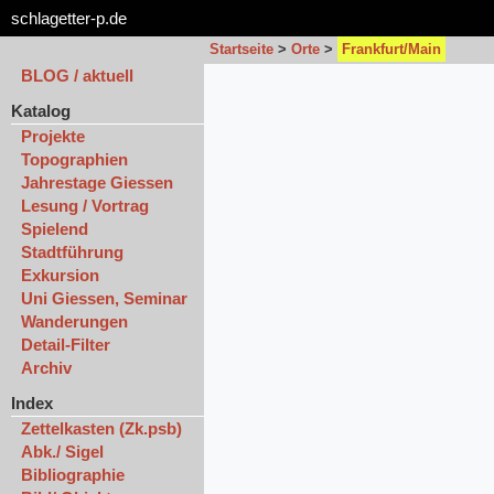
schlagetter-p.de
Startseite
>
Orte
>
Frankfurt/Main
BLOG / aktuell
Katalog
Projekte
Topographien
Jahrestage Giessen
Lesung / Vortrag
Spielend
Stadtführung
Exkursion
Uni Giessen, Seminar
Wanderungen
Detail-Filter
Archiv
Index
Zettelkasten (Zk.psb)
Abk./ Sigel
Bibliographie