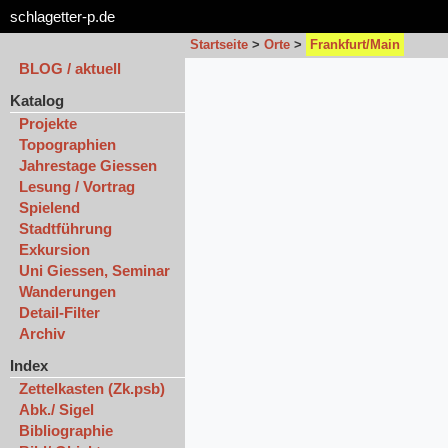
schlagetter-p.de
Startseite
>
Orte
>
Frankfurt/Main
BLOG / aktuell
Katalog
Projekte
Topographien
Jahrestage Giessen
Lesung / Vortrag
Spielend
Stadtführung
Exkursion
Uni Giessen, Seminar
Wanderungen
Detail-Filter
Archiv
Index
Zettelkasten (Zk.psb)
Abk./ Sigel
Bibliographie