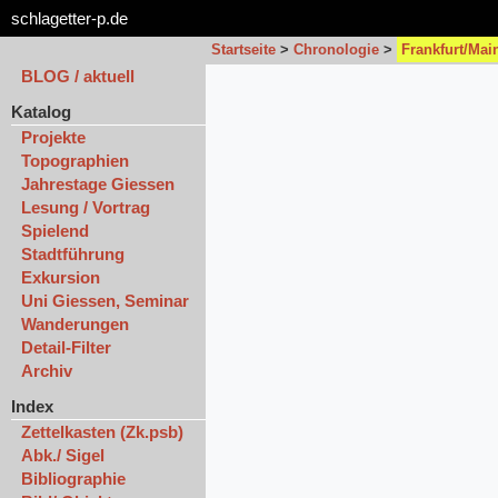
schlagetter-p.de
Startseite
>
Chronologie
>
Frankfurt/Mai
BLOG / aktuell
Katalog
Projekte
Topographien
Jahrestage Giessen
Lesung / Vortrag
Spielend
Stadtführung
Exkursion
Uni Giessen, Seminar
Wanderungen
Detail-Filter
Archiv
Index
Zettelkasten (Zk.psb)
Abk./ Sigel
Bibliographie