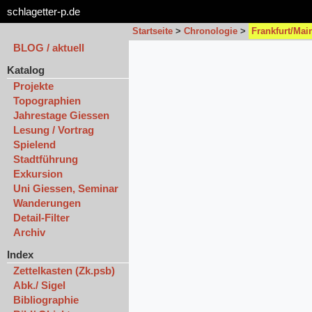
schlagetter-p.de
Startseite
>
Chronologie
>
Frankfurt/Mai
BLOG / aktuell
Katalog
Projekte
Topographien
Jahrestage Giessen
Lesung / Vortrag
Spielend
Stadtführung
Exkursion
Uni Giessen, Seminar
Wanderungen
Detail-Filter
Archiv
Index
Zettelkasten (Zk.psb)
Abk./ Sigel
Bibliographie