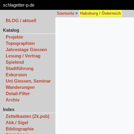
schlagetter-p.de
Startseite
>
Habsburg / Österreich
BLOG / aktuell
Katalog
Projekte
Topographien
Jahrestage Giessen
Lesung / Vortrag
Spielend
Stadtführung
Exkursion
Uni Giessen, Seminar
Wanderungen
Detail-Filter
Archiv
Index
Zettelkasten (Zk.psb)
Abk./ Sigel
Bibliographie