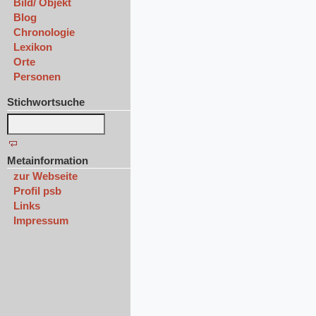
Bild/ Objekt
Blog
Chronologie
Lexikon
Orte
Personen
Stichwortsuche
Metainformation
zur Webseite
Profil psb
Links
Impressum