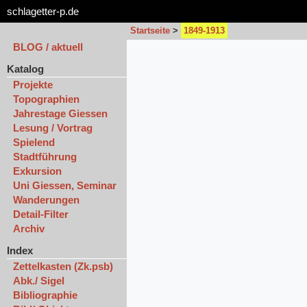
schlagetter-p.de
Startseite
>
1849-1913
BLOG / aktuell
Katalog
Projekte
Topographien
Jahrestage Giessen
Lesung / Vortrag
Spielend
Stadtführung
Exkursion
Uni Giessen, Seminar
Wanderungen
Detail-Filter
Archiv
Index
Zettelkasten (Zk.psb)
Abk./ Sigel
Bibliographie