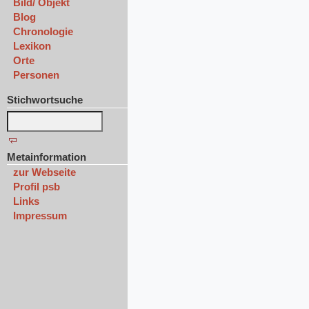
Bild/ Objekt
Blog
Chronologie
Lexikon
Orte
Personen
Stichwortsuche
Metainformation
zur Webseite
Profil psb
Links
Impressum