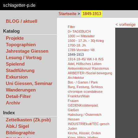
schlagetter-p.de
Startseite
>
1849-1913
BLOG / aktuell
< vorherige
Filter
Katalog
0> TAGEBUCH
1000 >< Mittelalter
Projekte
1500 - 17.Jh. - 30j-Krieg
Topographien
1700-18. Jh.
1789-Vormärz-'48
Jahrestage Giessen
1849-1913
Lesung / Vortrag
1914-18-45/ WK I-II /NS
Spielend
Adel, Höfisches Leben
Antisemitismus/ Rassismus
Stadtführung
ARBEITER-/Sozial-bewegung
Exkursion
Architektur
Bot.- / Garten / Park
Uni Giessen, Seminar
Burg, Festung, Schloss
Wanderungen
chronique scandaleuse
Detail-Filter
Frankfurt/Main
Frauen
Archiv
GEDENKstättenpäd.
Gießen
Index
Habsburg / Österreich
Zettelkasten (Zk.psb)
Hessen
INDUSTRIEkult/TEC-gesch
Abk./ Sigel
Juden
Bibliographie
Kirche, Kloster, Orden
Krieg, Militär, Waffen