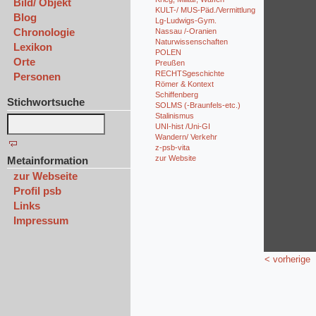
Bild/ Objekt
KULT-/ MUS-Päd./Vermittlung
Blog
Lg-Ludwigs-Gym.
Chronologie
Nassau /-Oranien
Naturwissenschaften
Lexikon
POLEN
Orte
Preußen
RECHTSgeschichte
Personen
Römer & Kontext
Schiffenberg
Stichwortsuche
SOLMS (-Braunfels-etc.)
Stalinismus
UNI-hist /Uni-GI
Wandern/ Verkehr
z-psb-vita
zur Website
Metainformation
zur Webseite
Profil psb
Links
Impressum
< vorherige