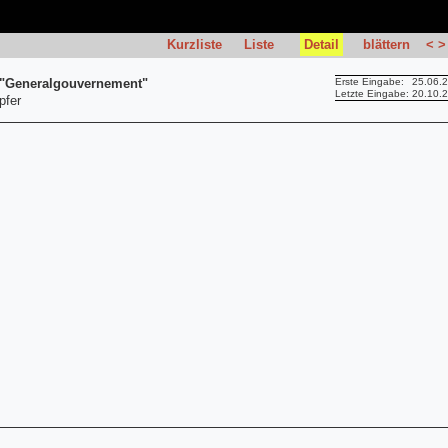
Kurzliste
Liste
Detail
blättern
<
>
 "Generalgouvernement"
Erste Eingabe:
25.06.
Letzte Eingabe:
20.10.
pfer