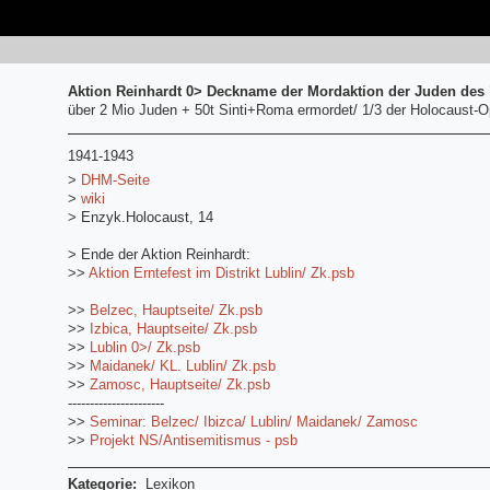
Aktion Reinhardt 0> Deckname der Mordaktion der Juden des
über 2 Mio Juden + 50t Sinti+Roma ermordet/ 1/3 der Holocaust-O
1941-1943
>
DHM-Seite
>
wiki
> Enzyk.Holocaust, 14
> Ende der Aktion Reinhardt:
>>
Aktion Erntefest im Distrikt Lublin/ Zk.psb
>>
Belzec, Hauptseite/ Zk.psb
>>
Izbica, Hauptseite/ Zk.psb
>>
Lublin 0>/ Zk.psb
>>
Maidanek/ KL. Lublin/ Zk.psb
>>
Zamosc, Hauptseite/ Zk.psb
----------------------
>>
Seminar: Belzec/ Ibizca/ Lublin/ Maidanek/ Zamosc
>>
Projekt NS/Antisemitismus - psb
Kategorie:
Lexikon