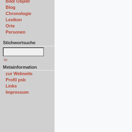
Bild/ Objekt
Blog
Chronologie
Lexikon
Orte
Personen
Stichwortsuche
Metainformation
zur Webseite
Profil psb
Links
Impressum