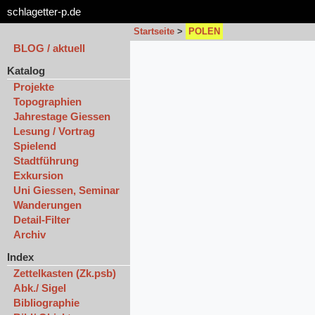
schlagetter-p.de
Startseite
>
POLEN
BLOG / aktuell
Katalog
Projekte
Topographien
Jahrestage Giessen
Lesung / Vortrag
Spielend
Stadtführung
Exkursion
Uni Giessen, Seminar
Wanderungen
Detail-Filter
Archiv
Index
Zettelkasten (Zk.psb)
Abk./ Sigel
Bibliographie