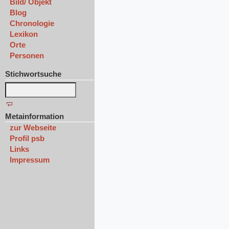
Bild/ Objekt
Blog
Chronologie
Lexikon
Orte
Personen
Stichwortsuche
Metainformation
zur Webseite
Profil psb
Links
Impressum