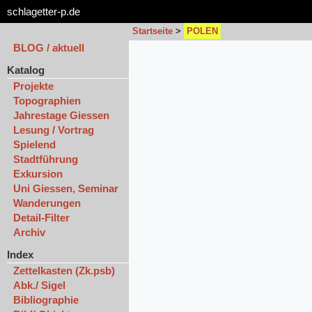
schlagetter-p.de
Startseite
>
POLEN
BLOG / aktuell
Katalog
Projekte
Topographien
Jahrestage Giessen
Lesung / Vortrag
Spielend
Stadtführung
Exkursion
Uni Giessen, Seminar
Wanderungen
Detail-Filter
Archiv
Index
Zettelkasten (Zk.psb)
Abk./ Sigel
Bibliographie