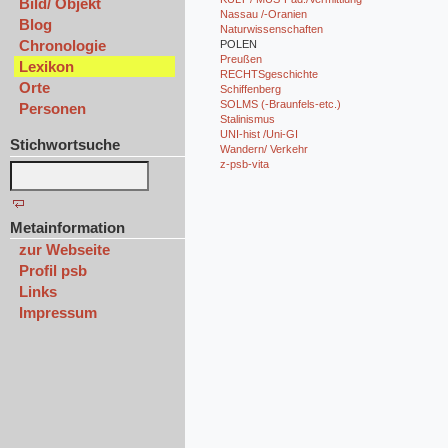
Bild/ Objekt
Nassau /-Oranien
Blog
Naturwissenschaften
Chronologie
POLEN
Preußen
Lexikon
RECHTSgeschichte
Orte
Schiffenberg
SOLMS (-Braunfels-etc.)
Personen
Stalinismus
UNI-hist /Uni-GI
Stichwortsuche
Wandern/ Verkehr
z-psb-vita
Metainformation
zur Webseite
Profil psb
Links
Impressum