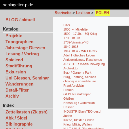
schlagetter-p.de
Startseite
>
Lexikon
>
POLEN
BLOG / aktuell
Filter
Katalog
1000 >< Mittelalter
1500 - 17.Jh. - 30j-Krieg
Projekte
1700-18. Jh.
Topographien
1789-Vormärz-'48
1849-1913
Jahrestage Giessen
1914-18-45/ WK I-II /NS
Lesung / Vortrag
Adel, Höfisches Leben
Spielend
Antisemitismus/ Rassismus
ARBEITER-/Sozial-bewegung
Stadtführung
Architektur
Exkursion
Bot.- / Garten / Park
Burg, Festung, Schloss
Uni Giessen, Seminar
chronique scandaleuse
Wanderungen
Frankfurt/Main
Detail-Filter
Frauen
GEDENKstättenpäd.
Archiv
Gießen
Habsburg / Österreich
Index
Hessen
Zettelkasten (Zk.psb)
INDUSTRIEkult/TEC-gesch
Juden
Abk./ Sigel
Kirche, Kloster, Orden
Bibliographie
Krieg, Militär, Waffen
KULT-/ MUS-Päd./Vermittlung