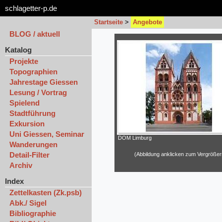
schlagetter-p.de
Startseite
>
Angebote
BLOG / aktuell
Katalog
Projekte
Topographien
Jahrestage Giessen
Lesung / Vortrag
Spielend
Stadtführung
Exkursion
Uni Giessen, Seminar
DOM Limburg
Wanderungen
Detail-Filter
(Abbildung anklicken zum Vergrößer
Archiv
Index
Zettelkasten (Zk.psb)
Abk./ Sigel
Bibliographie