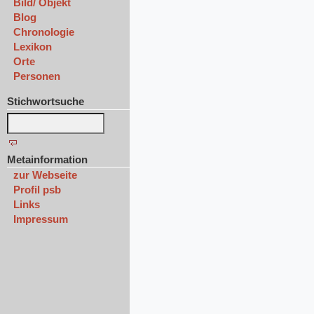
Bild/ Objekt
Blog
Chronologie
Lexikon
Orte
Personen
Stichwortsuche
Metainformation
zur Webseite
Profil psb
Links
Impressum