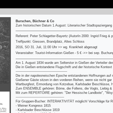
Burschen, Büchner & Co
Zum historischen Datum 1.August: Literarischer Stadtspaziergang 
Referent: Peter Schlagetter-Bayertz (AutorIn 2000: Ingrid Frieg & 
Treffpunkt: Giessen, Brandplatz, Altes Schloss
2016, SO 31. Juli, 11:00 Uhr >> wg. Krankheit abgesagt
Veranstalter: Tourist-Information Gießen - 5 € ->> bei sep. Buchun
Am 1. August 1834 wurde am Selterstor in Gießen der Verteiler de
Die in Gießen entstandene Flugschrift und der historische Kontex
---------------------------------------------------
Die in der napoleoneischen Epoche entstandenen Hoffnungen auf n
Gießener Gäste sitzen in den vorderen Reihen, wenn sie nicht gar 
Wartburgfest, Ermordung von Kotzebue, Karlsbader Beschlüsse, H
Zum ENSEMBLE gehören: Börne, die Follens, die Vogts, Liebig & L
Mit zum REPERTOIRE gehören: "Der Hessische Landbote", "Woyze
------------------------------------------------
Für Gruppen-Bucher: INTERAKTIVITÄT möglich! Vorschläge für R
- Weiner Kongress 1815
- Karlsbader Beschlüsse 1819