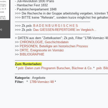
- Juli-Revolution 1830 /Paris
- Hambacher Fest 1832
- Paulskirchenparlament 1848
>>> Die Recherche in der Gruppe arbeitsteilig vergeben, könnten 
>>> BITTE keine "Referate", sondern kurze möglichst frei gehalte
------------------------------------------------------------------------------
>>> Zk.psb:
B A D E N B U R G I S C H E S
>>> Zk.psb:
Das GIESSEN-REPERTOIRE im Vergleich...
n)
------------------------------------------------------------------------------
> DATEN aus dem "Zettelkasten": Zk.psb, Filter "1798-Vormärz-'48
>>
CHRONOLOGIE, Geschichtsdaten
>>
PERSONEN, Beteiligte am historischen Prozess
>>
ORTE, Ereignisorte im Vormärz
>>
BIBLIOGRAPHIE
Zum Runterladen:
*
psb: Daten zum Programm Burschen, Büchner & Co.
*
psb: Bi
Kategorie:
Angebote
Filter:
*
1789-Vormärz-'48
*