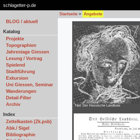
schlagetter-p.de
Startseite
>
Angebote
BLOG / aktuell
Katalog
Projekte
Topographien
Jahrestage Giessen
Lesung / Vortrag
Spielend
Stadtführung
Exkursion
Uni Giessen, Seminar
Wanderungen
Detail-Filter
Archiv
Titel: Der Hessische Landbote
Index
Zettelkasten (Zk.psb)
Abk./ Sigel
Bibliographie