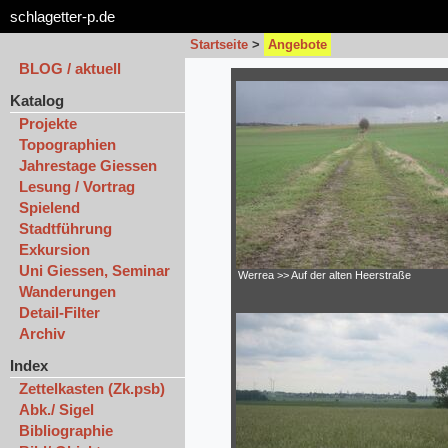
schlagetter-p.de
Startseite
>
Angebote
BLOG / aktuell
Katalog
Projekte
Topographien
Jahrestage Giessen
Lesung / Vortrag
Spielend
Stadtführung
Exkursion
Uni Giessen, Seminar
Werrea >> Auf der alten Heerstraße
Wanderungen
Detail-Filter
Archiv
Index
Zettelkasten (Zk.psb)
Abk./ Sigel
Bibliographie