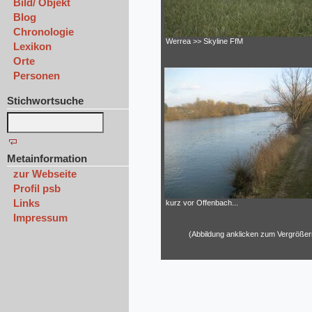
Bild/ Objekt
Blog
Chronologie
Werrea >> Skyline FfM
Lexikon
Orte
Personen
Stichwortsuche
Metainformation
zur Webseite
Profil psb
Links
kurz vor Offenbach...
Impressum
(Abbildung anklicken zum Vergrößer