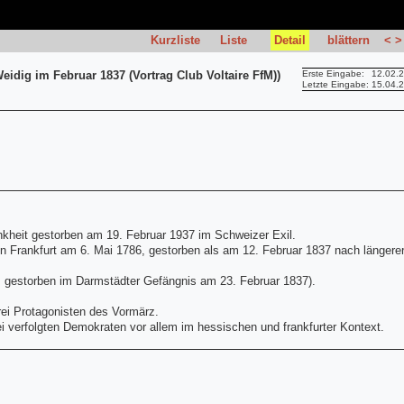
Kurzliste
Liste
Detail
blättern
<
>
eidig im Februar 1837 (Vortrag Club Voltaire FfM))
Erste Eingabe:
12.02.
Letzte Eingabe:
15.04.
heit gestorben am 19. Februar 1937 im Schweizer Exil.
 Frankfurt am 6. Mai 1786, gestorben als am 12. Februar 1837 nach längere
, gestorben im Darmstädter Gefängnis am 23. Februar 1837).
rei Protagonisten des Vormärz.
rei verfolgten Demokraten vor allem im hessischen und frankfurter Kontext.