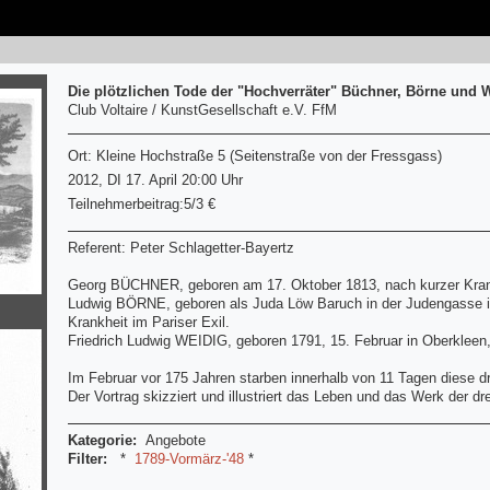
Die plötzlichen Tode der "Hochverräter" Büchner, Börne und W
Club Voltaire / KunstGesellschaft e.V. FfM
Ort: Kleine Hochstraße 5 (Seitenstraße von der Fressgass)
2012, DI 17. April 20:00 Uhr
Teilnehmerbeitrag:5/3 €
Referent: Peter Schlagetter-Bayertz
Georg BÜCHNER, geboren am 17. Oktober 1813, nach kurzer Krank
Ludwig BÖRNE, geboren als Juda Löw Baruch in der Judengasse in
Krankheit im Pariser Exil.
Friedrich Ludwig WEIDIG, geboren 1791, 15. Februar in Oberkleen
Im Februar vor 175 Jahren starben innerhalb von 11 Tagen diese d
Der Vortrag skizziert und illustriert das Leben und das Werk der d
Kategorie:
Angebote
Filter:
*
1789-Vormärz-'48
*