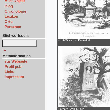
Bild/ Objekt
Blog
Chronologie
Lexikon
Orte
Personen
Stichwortsuche
Grab Weidigs in Darmstadt
Metainformation
zur Webseite
Profil psb
Links
Impressum
Börners Grab in Paris