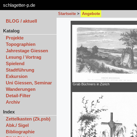
schlagetter-p.de
Startseite
>
Angebote
BLOG / aktuell
Katalog
Projekte
Topographien
Jahrestage Giessen
Lesung / Vortrag
Spielend
Stadtführung
Exkursion
Uni Giessen, Seminar
Grab Büchners in Zürich
Wanderungen
Detail-Filter
Archiv
Index
Zettelkasten (Zk.psb)
Abk./ Sigel
Bibliographie