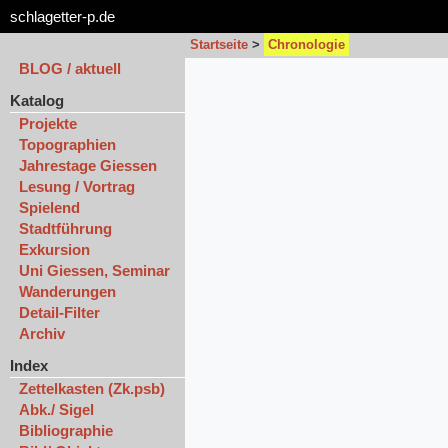
schlagetter-p.de
Startseite
>
Chronologie
BLOG / aktuell
Katalog
Projekte
Topographien
Jahrestage Giessen
Lesung / Vortrag
Spielend
Stadtführung
Exkursion
Uni Giessen, Seminar
Wanderungen
Detail-Filter
Archiv
Index
Zettelkasten (Zk.psb)
Abk./ Sigel
Bibliographie