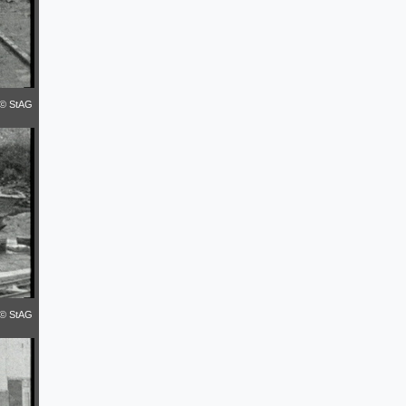
© StAG
© StAG