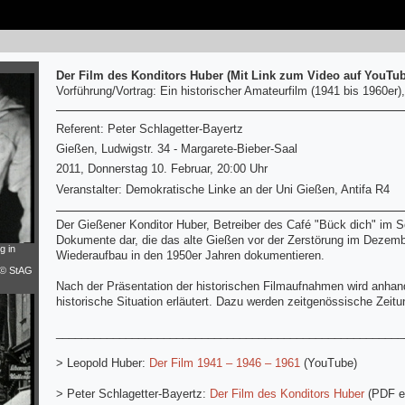
Der Film des Konditors Huber (Mit Link zum Video auf YouTub
Vorführung/Vortrag: Ein historischer Amateurfilm (1941 bis 1960er)
Referent: Peter Schlagetter-Bayertz
Gießen, Ludwigstr. 34 - Margarete-Bieber-Saal
2011, Donnerstag 10. Februar, 20:00 Uhr
Veranstalter: Demokratische Linke an der Uni Gießen, Antifa R4
Der Gießener Konditor Huber, Betreiber des Café "Bück dich" im S
Dokumente dar, die das alte Gießen vor der Zerstörung im Dezem
g in
Wiederaufbau in den 1950er Jahren dokumentieren.
© StAG
Nach der Präsentation der historischen Filmaufnahmen wird anhand 
historische Situation erläutert. Dazu werden zeitgenössische Zeitu
_______________________________________________________
> Leopold Huber:
Der Film 1941 – 1946 – 1961
(YouTube)
> Peter Schlagetter-Bayertz:
Der Film des Konditors Huber
(PDF ei