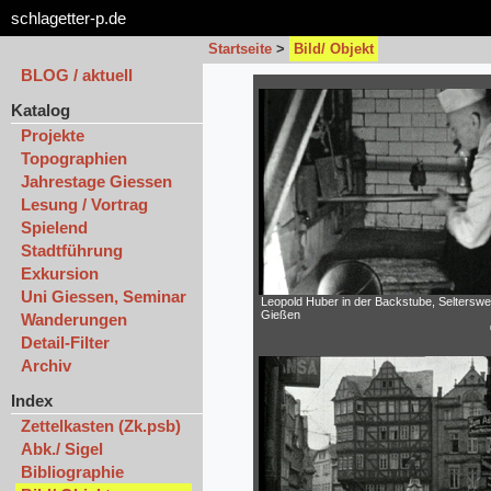
schlagetter-p.de
Startseite
>
Bild/ Objekt
BLOG / aktuell
Katalog
Projekte
Topographien
Jahrestage Giessen
Lesung / Vortrag
Spielend
Stadtführung
Exkursion
Uni Giessen, Seminar
Leopold Huber in der Backstube, Selterswe
Gießen
Wanderungen
Detail-Filter
Archiv
Index
Zettelkasten (Zk.psb)
Abk./ Sigel
Bibliographie