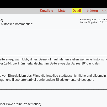
Kurzliste
Liste
Detail
blättern
<
>
e)
Erste Eingabe:
26.09.
Letzte Eingabe:
16.11.
, historisch kommentiert
eltersweg, war Hobbyfilmer. Seine Filmaufnahmen stellen wertvolle historisch
ber 1944, die Trümmerlandschaft im Seltersweg der Jahres 1946 und den
von Einzelbildern des Films die jeweilige stadtgeschichtliche und allgemein-
ngs- und Illustriertenartikel sowie andere Bilddokumente einbezogen.
________________________________________________________________
ner PowerPoint-Präsentation)