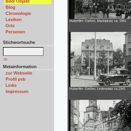
Bild/ Objekt
Blog
Chronologie
Lexikon
Huberfilm: Gießen, Marktpkatz ca. 1941
Orte
Personen
Stichwortsuche
Metainformation
zur Webseite
Profil psb
Links
Huberfilm: Gießen, Lindenplatz ca.1941
Impressum