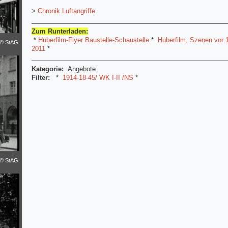
>
Chronik Luftangriffe
Zum Runterladen:
*
Huberfilm-Flyer Baustelle-Schaustelle
*
Huberfilm, Szenen vor 
© StAG
2011
*
Kategorie:
Angebote
Filter:
*
1914-18-45/ WK I-II /NS
*
© StAG