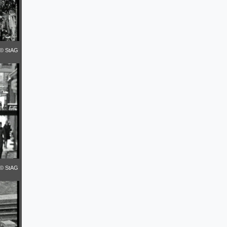
© StAG
© StAG