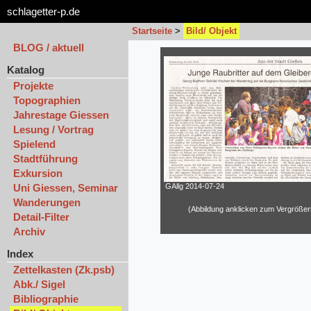
schlagetter-p.de
Startseite
>
Bild/ Objekt
BLOG / aktuell
Katalog
Projekte
Topographien
Jahrestage Giessen
Lesung / Vortrag
Spielend
Stadtführung
Exkursion
GAllg 2014-07-24
Uni Giessen, Seminar
Wanderungen
(Abbildung anklicken zum Vergrößer
Detail-Filter
Archiv
Index
Zettelkasten (Zk.psb)
Abk./ Sigel
Bibliographie