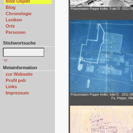
Bild/ Objekt
Blog
Präsentation Poppe-Keller, Folie70 -2011-0
Chronologie
Lexikon
Orte
Personen
Stichwortsuche
Metainformation
zur Webseite
Profil psb
Links
Impressum
Präsentation Poppe-Keller, folie72 - 2011-0
Fa. Poppe, Vil