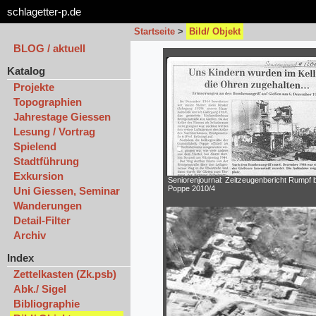
schlagetter-p.de
Startseite
>
Bild/ Objekt
BLOG / aktuell
Katalog
Projekte
Topographien
Jahrestage Giessen
Lesung / Vortrag
Spielend
Stadtführung
Exkursion
Seniorenjournal: Zeitzeugenbericht Rumpf b
Poppe 2010/4
Uni Giessen, Seminar
Wanderungen
Detail-Filter
Archiv
Index
Zettelkasten (Zk.psb)
Abk./ Sigel
Bibliographie