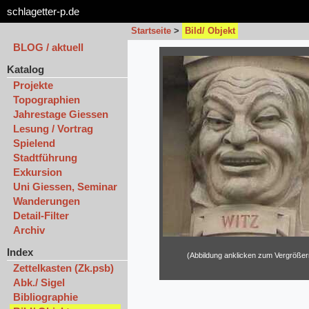
schlagetter-p.de
Startseite
>
Bild/ Objekt
BLOG / aktuell
Katalog
Projekte
Topographien
Jahrestage Giessen
Lesung / Vortrag
Spielend
Stadtführung
Exkursion
Uni Giessen, Seminar
Wanderungen
Detail-Filter
Archiv
Index
(Abbildung anklicken zum Vergrößer
Zettelkasten (Zk.psb)
Abk./ Sigel
Bibliographie