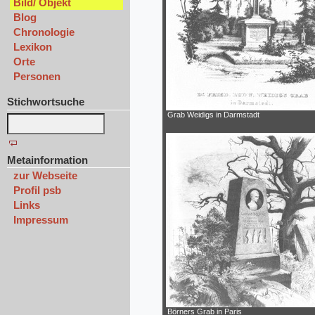
Bild/ Objekt
Blog
Chronologie
Lexikon
Orte
Personen
Stichwortsuche
Grab Weidigs in Darmstadt
Metainformation
zur Webseite
Profil psb
Links
Impressum
Börners Grab in Paris