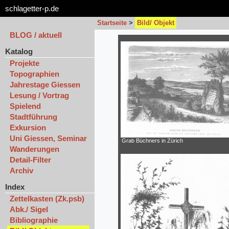
schlagetter-p.de
Startseite
>
Bild/ Objekt
BLOG / aktuell
Katalog
Projekte
Topographien
Jahrestage Giessen
Lesung / Vortrag
Spielend
Stadtführung
Exkursion
Uni Giessen, Seminar
Grab Büchners in Zürich
Wanderungen
Detail-Filter
Archiv
Index
Zettelkasten (Zk.psb)
Abk./ Sigel
Bibliographie