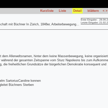
Kurzliste
Liste
Detail
blättern
<
>
Erste Eingabe:
29.06.
Letzte Eingabe:
21.02.
haft mit Büchner In Zürich, 1848er, Arbeiterbewegung...
t dem Allerweltsnamen, hinter dem keine Massenbewegung, keine organisiert
, der während der gesamten Zeitspanne vom Sturz Napoleons bis zum Aufkomm
ng, die freiheitlichen Grundsätze der bürgerlichen Demokratie konsequent und
helm SartoriusCaroline kennen
gleitet Büchners Sterben