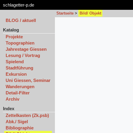
schlagetter-p.de
Startseite
>
Bild/ Objekt
BLOG / aktuell
Katalog
Projekte
Topographien
Jahrestage Giessen
Lesung / Vortrag
Spielend
Stadtführung
Exkursion
Uni Giessen, Seminar
Wanderungen
Detail-Filter
Archiv
Index
Zettelkasten (Zk.psb)
Abk./ Sigel
Bibliographie