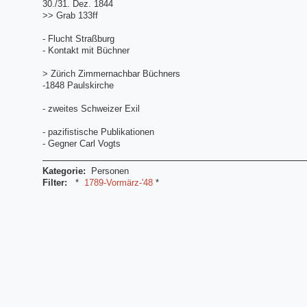
30./31. Dez. 1844
>> Grab 133ff
- Flucht Straßburg
- Kontakt mit Büchner
> Zürich Zimmernachbar Büchners
-1848 Paulskirche
- zweites Schweizer Exil
- pazifistische Publikationen
- Gegner Carl Vogts
Kategorie:
Personen
Filter:
*
1789-Vormärz-'48
*