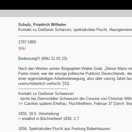
Schulz, Friedrich Wilhelm
Kontakt zu Gießener Scharzen, spektakuläre Flucht, Hausgemeinsc
1797-1860
Wiki
Bedeutung!!! (Wiki 21.02.23):
Nach den Worten seines Biographen Walter Grab: „Dieser Mann mi
Partei stand, war der einzige politische Publizist Deutschlands
einer eigenständigen Arbeiterbewegung, also über vierzig Jahre la
unerschütterlich verfocht.“[31]
------------------------------------------
Kontakt zu Gießener Schwarzen
- lernte bei Darmstädter Schwarzen die Cousine von Christian Wil
>> Caroline spätere Ehefrau, Fluchthelferin, Februar 37 Zürich: Be
1834, 18.6. Verurteilung
> erwähnt in Büchnerbrief 1834, 2.7.
1834, Spektakuläre Flucht aus Festung Babenhausen