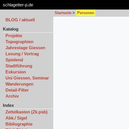
schlagetter-p.de
Startseite
>
Personen
BLOG / aktuell
Katalog
Projekte
Topographien
Jahrestage Giessen
Lesung / Vortrag
Spielend
Stadtführung
Exkursion
Uni Giessen, Seminar
Wanderungen
Detail-Filter
Archiv
Index
Zettelkasten (Zk.psb)
Abk./ Sigel
Bibliographie