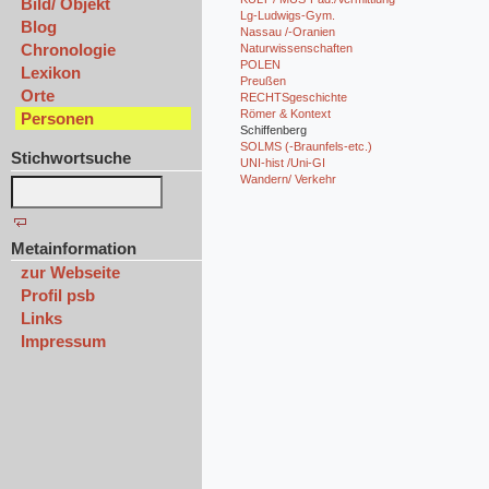
Bild/ Objekt
Lg-Ludwigs-Gym.
Blog
Nassau /-Oranien
Chronologie
Naturwissenschaften
POLEN
Lexikon
Preußen
Orte
RECHTSgeschichte
Römer & Kontext
Personen
Schiffenberg
SOLMS (-Braunfels-etc.)
Stichwortsuche
UNI-hist /Uni-GI
Wandern/ Verkehr
Metainformation
zur Webseite
Profil psb
Links
Impressum