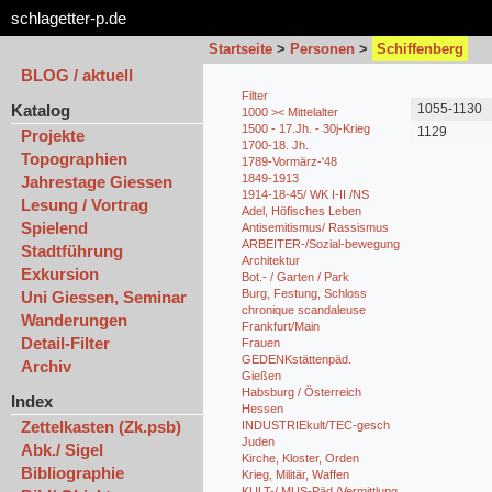
schlagetter-p.de
Startseite
>
Personen
>
Schiffenberg
BLOG / aktuell
Filter
Katalog
1055-1130
1000 >< Mittelalter
1500 - 17.Jh. - 30j-Krieg
1129
Projekte
1700-18. Jh.
Topographien
1789-Vormärz-'48
1849-1913
Jahrestage Giessen
1914-18-45/ WK I-II /NS
Lesung / Vortrag
Adel, Höfisches Leben
Spielend
Antisemitismus/ Rassismus
ARBEITER-/Sozial-bewegung
Stadtführung
Architektur
Exkursion
Bot.- / Garten / Park
Burg, Festung, Schloss
Uni Giessen, Seminar
chronique scandaleuse
Wanderungen
Frankfurt/Main
Detail-Filter
Frauen
GEDENKstättenpäd.
Archiv
Gießen
Habsburg / Österreich
Index
Hessen
Zettelkasten (Zk.psb)
INDUSTRIEkult/TEC-gesch
Juden
Abk./ Sigel
Kirche, Kloster, Orden
Bibliographie
Krieg, Militär, Waffen
KULT-/ MUS-Päd./Vermittlung