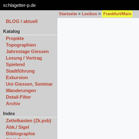
schlagetter-p.de
Startseite
>
Lexikon
>
Frankfurt/Main
BLOG / aktuell
Katalog
Projekte
Topographien
Jahrestage Giessen
Lesung / Vortrag
Spielend
Stadtführung
Exkursion
Uni Giessen, Seminar
Wanderungen
Detail-Filter
Archiv
Index
Zettelkasten (Zk.psb)
Abk./ Sigel
Bibliographie