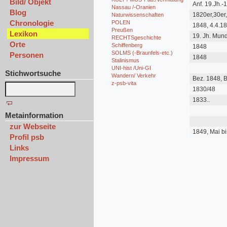
Bild/ Objekt
Anf. 19.Jh.-
Nassau /-Oranien
Blog
1820er,30er,
Naturwissenschaften
Chronologie
POLEN
1848, 4.4.1
Preußen
Lexikon
19. Jh. Mund
RECHTSgeschichte
Orte
Schiffenberg
1848
SOLMS (-Braunfels-etc.)
Personen
1848
Stalinismus
UNI-hist /Uni-GI
Stichwortsuche
Wandern/ Verkehr
Bez. 1848, 
z-psb-vita
Gießen
1830/48
1833..
Metainformation
zur Webseite
1849, Mai bi
Profil psb
Links
Impressum