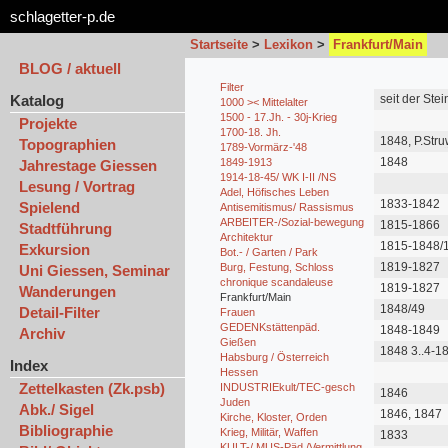
schlagetter-p.de
Startseite
>
Lexikon
>
Frankfurt/Main
BLOG / aktuell
Filter
Katalog
seit der Stei
1000 >< Mittelalter
1500 - 17.Jh. - 30j-Krieg
Projekte
1700-18. Jh.
1848, P.Str
Topographien
1789-Vormärz-'48
Handbuch fü
1848
1849-1913
Jahrestage Giessen
1914-18-45/ WK I-II /NS
Lesung / Vortrag
Adel, Höfisches Leben
1833-1842
Spielend
Antisemitismus/ Rassismus
ARBEITER-/Sozial-bewegung
1815-1866
Stadtführung
Architektur
1815-1848/
Exkursion
Bot.- / Garten / Park
1819-1827
Burg, Festung, Schloss
Uni Giessen, Seminar
chronique scandaleuse
1819-1827
Wanderungen
Frankfurt/Main
1848/49
Detail-Filter
Frauen
GEDENKstättenpäd.
1848-1849
Archiv
Gießen
1848 3..4-18
Habsburg / Österreich
Index
Hessen
Zettelkasten (Zk.psb)
INDUSTRIEkult/TEC-gesch
1846
Juden
Abk./ Sigel
1846, 1847
Kirche, Kloster, Orden
Bibliographie
Krieg, Militär, Waffen
1833
KULT-/ MUS-Päd./Vermittlung