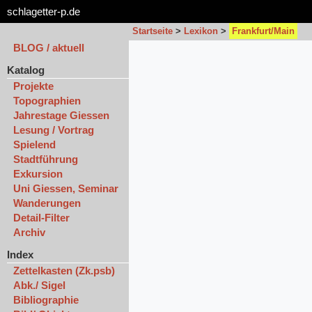
schlagetter-p.de
Startseite
>
Lexikon
>
Frankfurt/Main
BLOG / aktuell
Katalog
Projekte
Topographien
Jahrestage Giessen
Lesung / Vortrag
Spielend
Stadtführung
Exkursion
Uni Giessen, Seminar
Wanderungen
Detail-Filter
Archiv
Index
Zettelkasten (Zk.psb)
Abk./ Sigel
Bibliographie