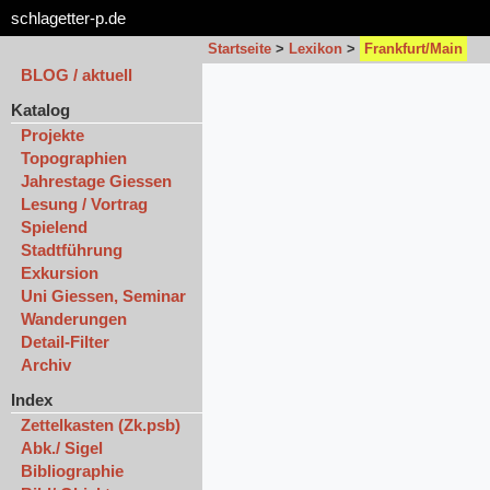
schlagetter-p.de
Startseite
>
Lexikon
>
Frankfurt/Main
BLOG / aktuell
Katalog
Projekte
Topographien
Jahrestage Giessen
Lesung / Vortrag
Spielend
Stadtführung
Exkursion
Uni Giessen, Seminar
Wanderungen
Detail-Filter
Archiv
Index
Zettelkasten (Zk.psb)
Abk./ Sigel
Bibliographie