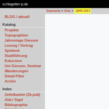
schlagetter-p.de
Startseite
>
Orte
>
1849-1913
BLOG / aktuell
Katalog
Projekte
Topographien
Jahrestage Giessen
Lesung / Vortrag
Spielend
Stadtführung
Exkursion
Uni Giessen, Seminar
Wanderungen
Detail-Filter
Archiv
Index
Zettelkasten (Zk.psb)
Abk./ Sigel
Bibliographie