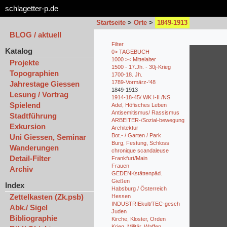
schlagetter-p.de
Startseite
>
Orte
>
1849-1913
BLOG / aktuell
Filter
Katalog
0> TAGEBUCH
1000 >< Mittelalter
Projekte
1500 - 17.Jh. - 30j-Krieg
Topographien
1700-18. Jh.
1789-Vormärz-'48
Jahrestage Giessen
1849-1913
Lesung / Vortrag
1914-18-45/ WK I-II /NS
Spielend
Adel, Höfisches Leben
Antisemitismus/ Rassismus
Stadtführung
ARBEITER-/Sozial-bewegung
Exkursion
Architektur
Bot.- / Garten / Park
Uni Giessen, Seminar
Burg, Festung, Schloss
Wanderungen
chronique scandaleuse
Detail-Filter
Frankfurt/Main
Frauen
Archiv
GEDENKstättenpäd.
Gießen
Index
Habsburg / Österreich
Zettelkasten (Zk.psb)
Hessen
INDUSTRIEkult/TEC-gesch
Abk./ Sigel
Juden
Bibliographie
Kirche, Kloster, Orden
Krieg, Militär, Waffen