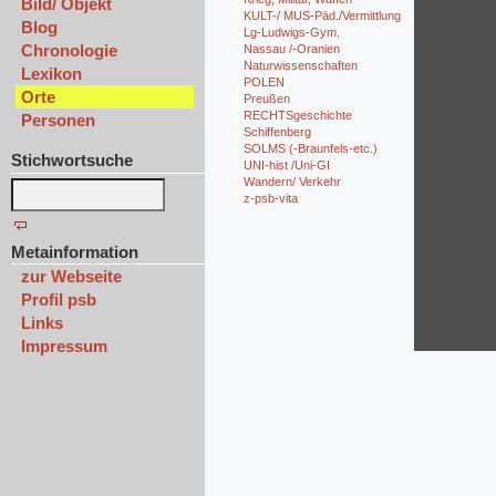
Bild/ Objekt
KULT-/ MUS-Päd./Vermittlung
Blog
Lg-Ludwigs-Gym.
Chronologie
Nassau /-Oranien
Naturwissenschaften
Lexikon
POLEN
Orte
Preußen
RECHTSgeschichte
Personen
Schiffenberg
SOLMS (-Braunfels-etc.)
Stichwortsuche
UNI-hist /Uni-GI
Wandern/ Verkehr
z-psb-vita
Metainformation
zur Webseite
Profil psb
Links
Impressum