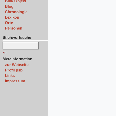
Bild/ Objekt
Blog
Chronologie
Lexikon
Orte
Personen
Stichwortsuche
Metainformation
zur Webseite
Profil psb
Links
Impressum