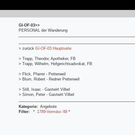
GI-OF-03>>
PERSONAL der Wanderung
> zurück
GI-OF-03 Hauptseite
> Trapp, Theodor, Apotheker, FB
> Trapp, Wilhelm, Hofgerichtsadvokat, FB
> Flick, Pfarrer - Petterweil
> Blum, Robert - Redner Petterweil
> Still, Isaac - Gastwirt Vilbel
> Simon, Peter - Gastwirt Vilbel
Kategorie:
Angebote
Filter:
*
1789-Vormärz-'48
*