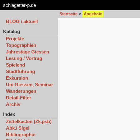
schlagetter-p.de
Startseite
>
Angebote
BLOG / aktuell
Katalog
Projekte
Topographien
Jahrestage Giessen
Lesung / Vortrag
Spielend
Stadtführung
Exkursion
Uni Giessen, Seminar
Wanderungen
Detail-Filter
Archiv
Index
Zettelkasten (Zk.psb)
Abk./ Sigel
Bibliographie