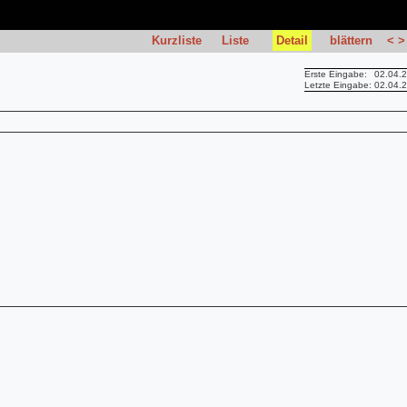
Kurzliste
Liste
Detail
blättern
<
>
Erste Eingabe:
02.04.
Letzte Eingabe:
02.04.