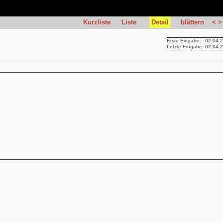
Kurzliste
Liste
Detail
blättern
<
>
Erste Eingabe:
02.04.
Letzte Eingabe:
02.04.