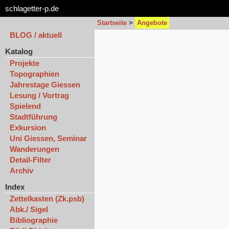
schlagetter-p.de
Startseite
>
Angebote
BLOG / aktuell
Katalog
Projekte
Topographien
Jahrestage Giessen
Lesung / Vortrag
Spielend
Stadtführung
Exkursion
Uni Giessen, Seminar
Wanderungen
Detail-Filter
Archiv
Index
Zettelkasten (Zk.psb)
Abk./ Sigel
Bibliographie