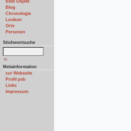
Bild/ Objekt
Blog
Chronologie
Lexikon
Orte
Personen
Stichwortsuche
Metainformation
zur Webseite
Profil psb
Links
Impressum