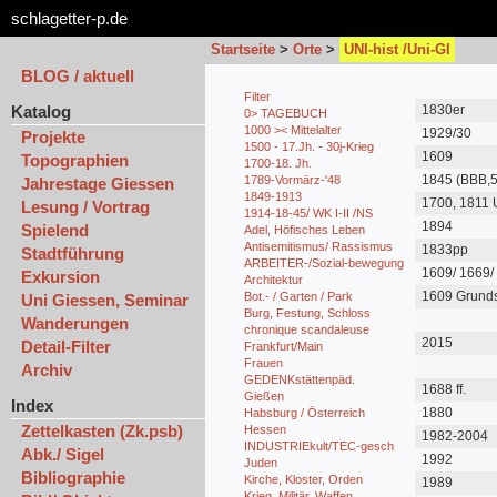
schlagetter-p.de
Startseite
>
Orte
>
UNI-hist /Uni-GI
BLOG / aktuell
Filter
Katalog
1830er
0> TAGEBUCH
1000 >< Mittelalter
1929/30
Projekte
1500 - 17.Jh. - 30j-Krieg
1609
Topographien
1700-18. Jh.
1845 (BBB,5
1789-Vormärz-'48
Jahrestage Giessen
Vogt, Leben
1849-1913
1700, 1811 
Lesung / Vortrag
1914-18-45/ WK I-II /NS
Anatomie
1894
Spielend
Adel, Höfisches Leben
Antisemitismus/ Rassismus
1833pp
Stadtführung
ARBEITER-/Sozial-bewegung
1609/ 1669/
Exkursion
Architektur
1609 Grunds
Bot.- / Garten / Park
Uni Giessen, Seminar
Neue Aula
Burg, Festung, Schloss
Wanderungen
chronique scandaleuse
2015
Detail-Filter
Frankfurt/Main
Frauen
Archiv
GEDENKstättenpäd.
1688 ff.
Gießen
Index
1880
Habsburg / Österreich
Zettelkasten (Zk.psb)
Hessen
1982-2004
INDUSTRIEkult/TEC-gesch
Abk./ Sigel
1992
Juden
Bibliographie
Kirche, Kloster, Orden
1989
Krieg, Militär, Waffen