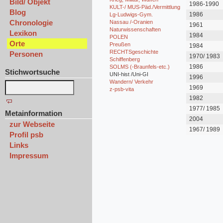
Bild/ Objekt
1986-1990
KULT-/ MUS-Päd./Vermittlung
Blog
1986
Lg-Ludwigs-Gym.
Chronologie
Nassau /-Oranien
1961
Naturwissenschaften
Lexikon
1984
POLEN
Orte
Preußen
1984
RECHTSgeschichte
Personen
1970/ 1983
Schiffenberg
1986
SOLMS (-Braunfels-etc.)
Stichwortsuche
UNI-hist /Uni-GI
1996
Wandern/ Verkehr
1969
z-psb-vita
1982
1977/ 1985
Metainformation
2004
zur Webseite
1967/ 1989
Profil psb
Links
Impressum