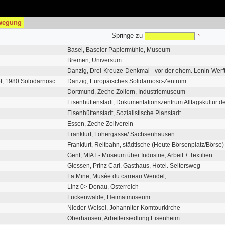
wegung
Springe zu
Basel, Baseler Papiermühle, Museum
Bremen, Universum
Danzig, Drei-Kreuze-Denkmal - vor der ehem. Lenin-Werf
et, 1980 Solodarnosc
Danzig, Europäisches Solidarnosc-Zentrum
Dortmund, Zeche Zollern, Industriemuseum
Eisenhüttenstadt, Dokumentationszentrum Alltagskultur 
Eisenhüttenstadt, Sozialistische Planstadt
Essen, Zeche Zollverein
Frankfurt, Löhergasse/ Sachsenhausen
Frankfurt, Reitbahn, städtische (Heute Börsenplatz/Börse)
Gent, MIAT - Museum über Industrie, Arbeit + Textilien
Giessen, Prinz Carl. Gasthaus, Hotel. Seltersweg
La Mine, Musée du carreau Wendel,
Linz 0> Donau, Österreich
Luckenwalde, Heimatmuseum
Nieder-Weisel, Johanniter-Komtourkirche
Oberhausen, Arbeitersiedlung Eisenheim