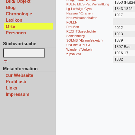
Bild/ Objekt
1853 (Hütte
KULT-/ MUS-Päd./Vermittlung
Blog
1843-1845
Lg-Ludwigs-Gym.
Chronologie
Nassau /-Oranien
1917
Naturwissenschaften
Lexikon
POLEN
Orte
Preußen
2012
RECHTSgeschichte
Personen
1913
Schiffenberg
1879
SOLMS (-Braunfels-etc.)
Stichwortsuche
UNI-hist /Uni-GI
1897 Bau
Wandern/ Verkehr
1916-17
z-psb-vita
1882
Metainformation
zur Webseite
Profil psb
Links
Impressum