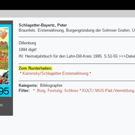
Schlagetter-Bayertz, Peter
Braunfels: Ersterwähnung, Burgengründung der Solmser Grafen, 
Dillenburg
1994 digit!
IN: Heimatjahrbuch für den Lahn-Dill-Kreis 1995. S.51-55 >>>Date
Zum Runterladen:
*
Kaminsky/Schlagetter Ersterwähnung
*
Kategorie:
Bibliographie
Filter:
*
Burg, Festung, Schloss
*
KULT-/ MUS-Päd./Vermittlung
n)