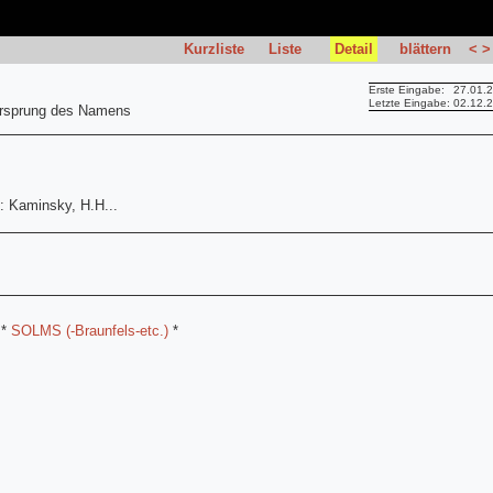
Kurzliste
Liste
Detail
blättern
<
>
Erste Eingabe:
27.01.
Letzte Eingabe:
02.12.
Ursprung des Namens
i: Kaminsky, H.H...
*
SOLMS (-Braunfels-etc.)
*