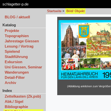
schlagetter-p.de
Startseite
>
Bild/ Objekt
BLOG / aktuell
Katalog
Projekte
Topographien
Jahrestage Giessen
Lesung / Vortrag
Spielend
Stadtführung
Exkursion
Uni Giessen, Seminar
Wanderungen
Detail-Filter
Archiv
(Abbildung anklicken zum Vergrößer
Index
Zettelkasten (Zk.psb)
Abk./ Sigel
Bibliographie