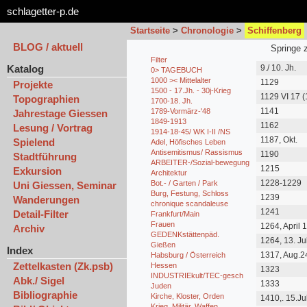
schlagetter-p.de
Startseite
>
Chronologie
>
Schiffenberg
BLOG / aktuell
Springe 
Filter
Katalog
9./ 10. Jh.
0> TAGEBUCH
1000 >< Mittelalter
1129
Projekte
1500 - 17.Jh. - 30j-Krieg
1129 VI 17 
Topographien
1700-18. Jh.
1141
1789-Vormärz-'48
Jahrestage Giessen
1849-1913
1162
Lesung / Vortrag
1914-18-45/ WK I-II /NS
1187, Okt.
Spielend
Adel, Höfisches Leben
Antisemitismus/ Rassismus
1190
Stadtführung
ARBEITER-/Sozial-bewegung
1215
Exkursion
Architektur
1228-1229
Bot.- / Garten / Park
Uni Giessen, Seminar
Burg, Festung, Schloss
1239
Wanderungen
chronique scandaleuse
1241
Detail-Filter
Frankfurt/Main
Frauen
1264, April 
Archiv
GEDENKstättenpäd.
1264, 13. Jul
Gießen
Index
1317, Aug.2
Habsburg / Österreich
Zettelkasten (Zk.psb)
Hessen
1323
INDUSTRIEkult/TEC-gesch
Abk./ Sigel
1333
Juden
Bibliographie
Kirche, Kloster, Orden
1410,. 15.Jul
Krieg, Militär, Waffen