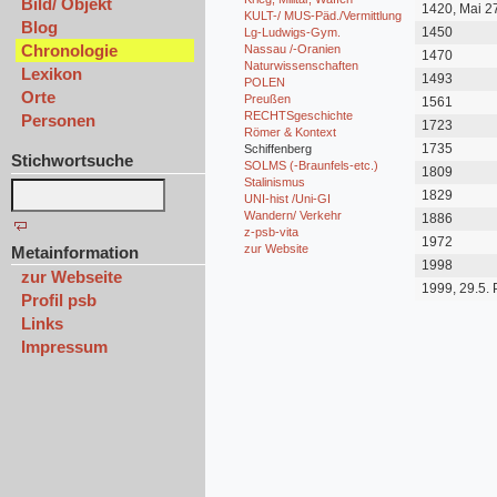
Bild/ Objekt
1420, Mai 2
KULT-/ MUS-Päd./Vermittlung
Blog
1450
Lg-Ludwigs-Gym.
Chronologie
Nassau /-Oranien
1470
Naturwissenschaften
Lexikon
1493
POLEN
Orte
Preußen
1561
RECHTSgeschichte
Personen
1723
Römer & Kontext
1735
Schiffenberg
Stichwortsuche
SOLMS (-Braunfels-etc.)
1809
Stalinismus
1829
UNI-hist /Uni-GI
Wandern/ Verkehr
1886
z-psb-vita
1972
zur Website
Metainformation
1998
zur Webseite
1999, 29.5.
Profil psb
Links
Impressum