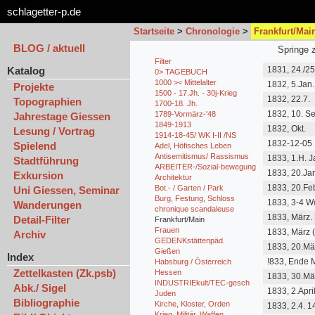
schlagetter-p.de
Startseite
>
Chronologie
>
Frankfurt/Mai
BLOG / aktuell
Springe 
Filter
Katalog
1831, 24./25
0> TAGEBUCH
1000 >< Mittelalter
1832, 5.Jan.
Projekte
1500 - 17.Jh. - 30j-Krieg
1832, 22.7.
Topographien
1700-18. Jh.
1832, 10. Se
1789-Vormärz-'48
Jahrestage Giessen
1849-1913
1832, Okt.
Lesung / Vortrag
1914-18-45/ WK I-II /NS
1832-12-05
Spielend
Adel, Höfisches Leben
Antisemitismus/ Rassismus
1833, 1.H. J
Stadtführung
ARBEITER-/Sozial-bewegung
1833, 20.Ja
Exkursion
Architektur
1833, 20.Feb
Bot.- / Garten / Park
Uni Giessen, Seminar
Burg, Festung, Schloss
1833, 3-4 Wo
Wanderungen
chronique scandaleuse
1833, März.
Detail-Filter
Frankfurt/Main
3.4.
Frauen
1833, März (
Archiv
GEDENKstättenpäd.
1833, 20.Mär
Gießen
Index
!833, Ende 
Habsburg / Österreich
Zettelkasten (Zk.psb)
Hessen
1833, 30.Mä
INDUSTRIEkult/TEC-gesch
Abk./ Sigel
1833, 2.Apri
Juden
Bibliographie
Kirche, Kloster, Orden
1833, 2.4. 1
Krieg, Militär, Waffen