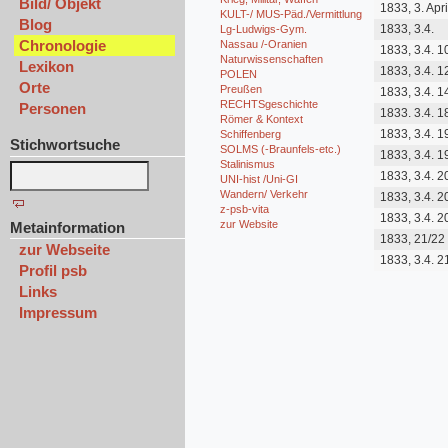
Bild/ Objekt
1833, 3. Apri
KULT-/ MUS-Päd./Vermittlung
Blog
1833, 3.4.
Lg-Ludwigs-Gym.
Chronologie
Nassau /-Oranien
1833, 3.4. 1
Naturwissenschaften
Lexikon
1833, 3.4. 1
POLEN
Orte
Preußen
1833, 3.4. 1
RECHTSgeschichte
Personen
1833. 3.4. 1
Römer & Kontext
1833, 3.4. 1
Schiffenberg
Stichwortsuche
SOLMS (-Braunfels-etc.)
1833, 3.4. 1
Stalinismus
1833, 3.4. 2
UNI-hist /Uni-GI
Wandern/ Verkehr
1833, 3.4. 2
z-psb-vita
1833, 3.4. 2
zur Website
Metainformation
1833, 21/22
zur Webseite
1833, 3.4. 2
Profil psb
Links
Impressum