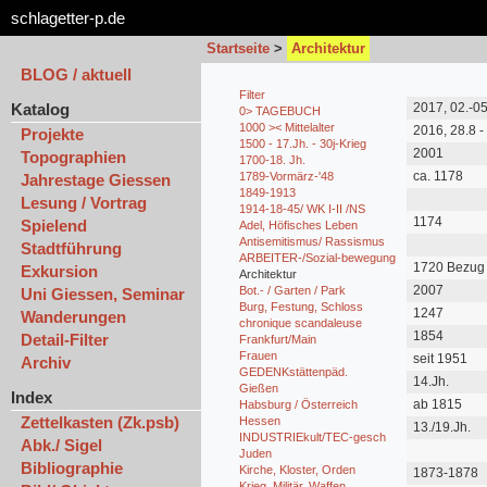
schlagetter-p.de
Startseite
>
Architektur
BLOG / aktuell
Filter
Katalog
2017, 02.-05
0> TAGEBUCH
1000 >< Mittelalter
2016, 28.8 - 
Projekte
1500 - 17.Jh. - 30j-Krieg
2001
Topographien
1700-18. Jh.
ca. 1178
1789-Vormärz-'48
Jahrestage Giessen
1849-1913
Lesung / Vortrag
1914-18-45/ WK I-II /NS
1174
Spielend
Adel, Höfisches Leben
Antisemitismus/ Rassismus
Stadtführung
ARBEITER-/Sozial-bewegung
1720 Bezug
Exkursion
Architektur
2007
Bot.- / Garten / Park
Uni Giessen, Seminar
Burg, Festung, Schloss
1247
Wanderungen
chronique scandaleuse
1854
Detail-Filter
Frankfurt/Main
Frauen
seit 1951
Archiv
Kunstsamm
GEDENKstättenpäd.
14.Jh.
Gießen
Index
ab 1815
Habsburg / Österreich
Zettelkasten (Zk.psb)
Hessen
13./19.Jh.
INDUSTRIEkult/TEC-gesch
Abk./ Sigel
Juden
Bibliographie
Kirche, Kloster, Orden
1873-1878
Krieg, Militär, Waffen