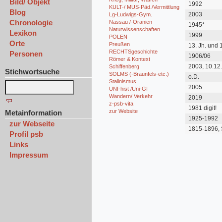
Bild/ Objekt
1992
KULT-/ MUS-Päd./Vermittlung
Blog
2003
Lg-Ludwigs-Gym.
Chronologie
Nassau /-Oranien
1945*
Naturwissenschaften
Lexikon
1999
POLEN
Orte
Preußen
13. Jh. und 
vorh.
RECHTSgeschichte
Personen
1906/06
Römer & Kontext
2003, 10.12
Schiffenberg
Stichwortsuche
SOLMS (-Braunfels-etc.)
o.D.
Stalinismus
2005
UNI-hist /Uni-GI
Wandern/ Verkehr
2019
z-psb-vita
1981 digit!
zur Website
Metainformation
1925-1992
zur Webseite
1815-1896, 
Profil psb
Links
Impressum